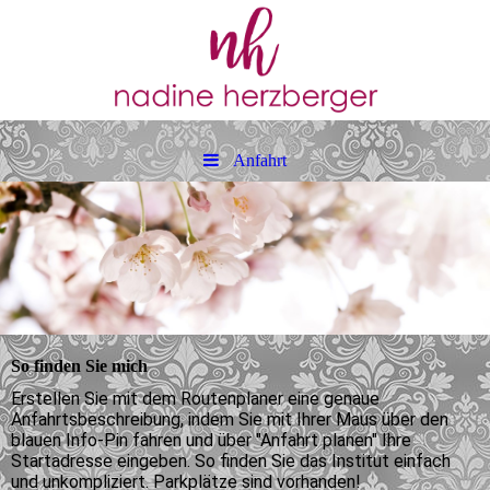
Anfahrt
So finden Sie mich
Erstellen Sie mit dem Routenplaner eine genaue
Anfahrtsbeschreibung, indem Sie mit Ihrer Maus über den
blauen Info-Pin fahren und über "Anfahrt planen" Ihre
Startadresse eingeben. So finden Sie das Institut einfach
und unkompliziert. Parkplätze sind vorhanden!