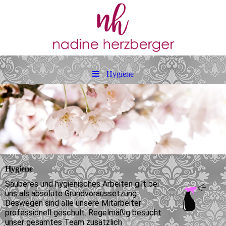
Hygiene
Hygiene
Sauberes und hygienisches Arbeiten gilt bei
uns als absolute Grundvoraussetzung.
Deswegen sind alle unsere Mitarbeiter
professionell geschult. Regelmäßig besucht
unser gesamtes Team zusätzlich