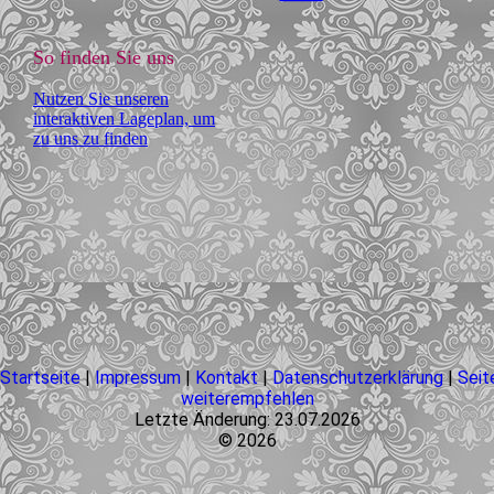
So finden Sie uns
Nutzen Sie unseren
interaktiven Lageplan, um
zu uns zu finden
Startseite
|
Impressum
|
Kontakt
|
Datenschutzerklärung
|
Seit
weiterempfehlen
Letzte Änderung: 23.07.2026
© 2026